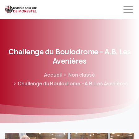
Challenge
du
Boulodrome
–
A.B.
Les
Avenières
Accueil
Non classé
Challenge du Boulodrome – A.B. Les Avenières