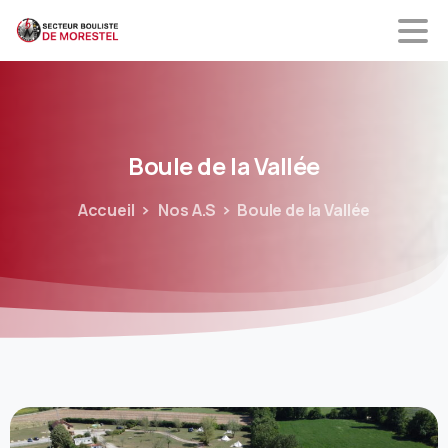
Boule
de
la
Vallée
Accueil
Nos A.S
Boule de la Vallée