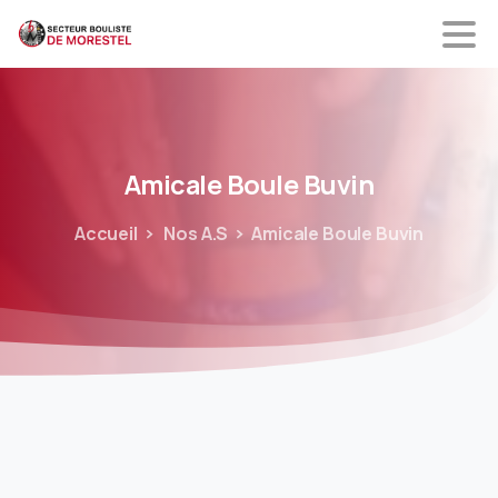
Amicale
Boule
Buvin
Accueil
Nos A.S
Amicale Boule Buvin