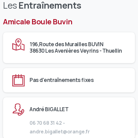
Les
Entraînements
Amicale Boule Buvin
196,Route des Murailles BUVIN
38630 Les Avenières Veyrins - Thuellin
Pas d'entraînements fixes
André BIGALLET
06 70 68 31 42 -
andre.bigallet@orange.fr